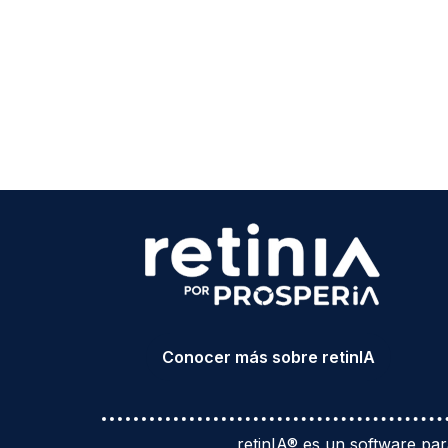
Conocer más sobre retinIA
retinIA®
es un software para