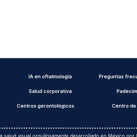
IA en oftalmología
Preguntas frec
Salud corporativa
Padecim
Centros gerontológicos
Centro de
 salud visual orgullosamente desarrollado en México por P