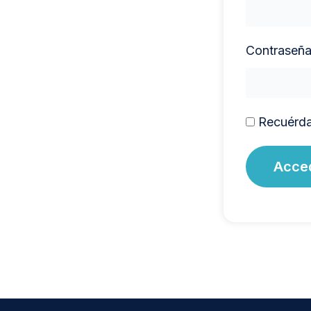
Contraseñ
Recuérd
Acce